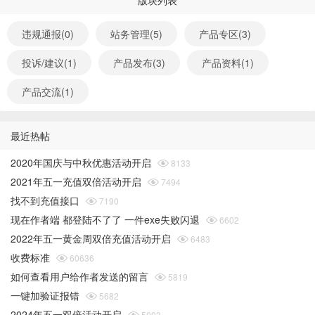
版块列表
违规通报(0)
站务管理(5)
产品专区(3)
投诉/建议(1)
产品发布(3)
产品资料(1)
产品交流(1)
最近热帖
2020年国庆与中秋优惠活动开启

8133
2021年五一充值双倍活动开启

7494
找不到充值接口

7190
现在作者端 都登陆不了了 一件exe失败闪退

6602
2022年五一黄金周双倍充值活动开启

6483
收费标准

60636
如何查看用户给作者发送的留言

5819
一键加验证报错

5682
2024年五一双倍活动开启

5003