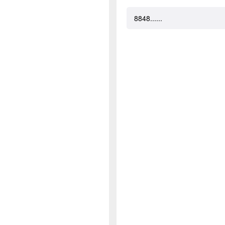
8848......